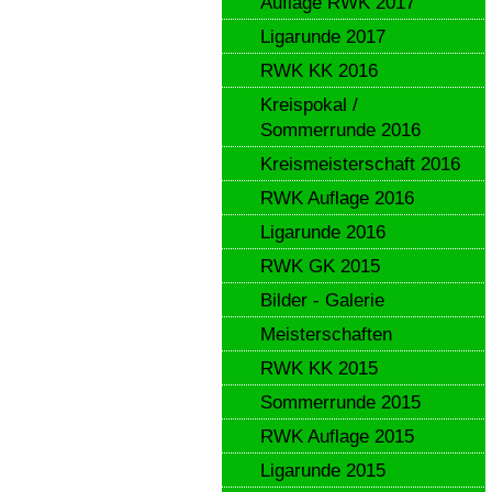
Auflage RWK 2017
Ligarunde 2017
RWK KK 2016
Kreispokal /
Sommerrunde 2016
Kreismeisterschaft 2016
RWK Auflage 2016
Ligarunde 2016
RWK GK 2015
Bilder - Galerie
Meisterschaften
RWK KK 2015
Sommerrunde 2015
RWK Auflage 2015
Ligarunde 2015