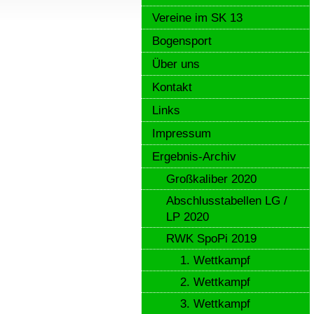
Vereine im SK 13
Bogensport
Über uns
Kontakt
Links
Impressum
Ergebnis-Archiv
Großkaliber 2020
Abschlusstabellen LG /
LP 2020
RWK SpoPi 2019
1. Wettkampf
2. Wettkampf
3. Wettkampf