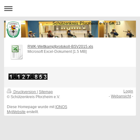
Schützenkreis Pforzheim e.V. SK 13
RWK-Wettkampfprotokoll-BSV2015.xls
Microsoft Excel-Dokument [1.5 MB]
Login
Druckversion
|
Sitemap
-
Webansicht
-
© Schützenkreis Pforzheim e.V.
Diese Homepage wurde mit
IONOS
MyWebsite
erstellt.