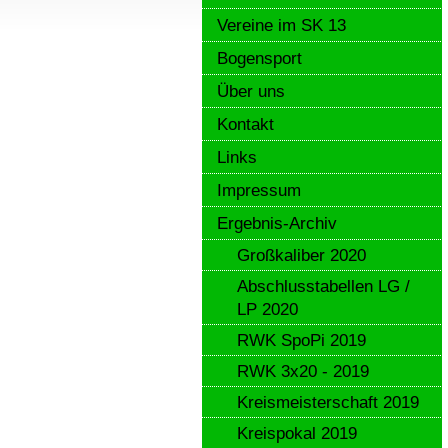
Vereine im SK 13
Bogensport
Über uns
Kontakt
Links
Impressum
Ergebnis-Archiv
Großkaliber 2020
Abschlusstabellen LG /
LP 2020
RWK SpoPi 2019
RWK 3x20 - 2019
Kreismeisterschaft 2019
Kreispokal 2019