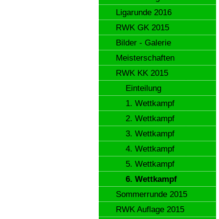
Ligarunde 2016
RWK GK 2015
Bilder - Galerie
Meisterschaften
RWK KK 2015
Einteilung
1. Wettkampf
2. Wettkampf
3. Wettkampf
4. Wettkampf
5. Wettkampf
6. Wettkampf
Sommerrunde 2015
RWK Auflage 2015