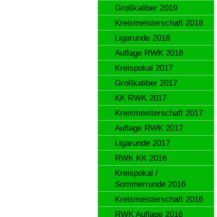
Großkaliber 2019
Kreismeisterschaft 2018
Ligarunde 2018
Auflage RWK 2018
Kreispokal 2017
Großkaliber 2017
KK RWK 2017
Kreismeisterschaft 2017
Auflage RWK 2017
Ligarunde 2017
RWK KK 2016
Kreispokal /
Sommerrunde 2016
Kreismeisterschaft 2016
RWK Auflage 2016