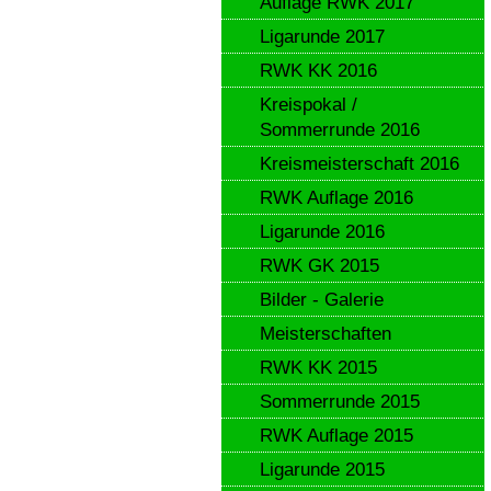
Auflage RWK 2017
Ligarunde 2017
RWK KK 2016
Kreispokal /
Sommerrunde 2016
Kreismeisterschaft 2016
RWK Auflage 2016
Ligarunde 2016
RWK GK 2015
Bilder - Galerie
Meisterschaften
RWK KK 2015
Sommerrunde 2015
RWK Auflage 2015
Ligarunde 2015