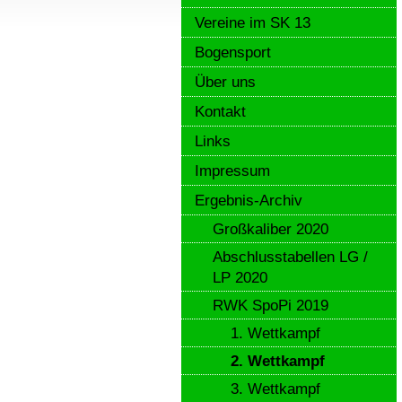
Vereine im SK 13
Bogensport
Über uns
Kontakt
Links
Impressum
Ergebnis-Archiv
Großkaliber 2020
Abschlusstabellen LG /
LP 2020
RWK SpoPi 2019
1. Wettkampf
2. Wettkampf
3. Wettkampf