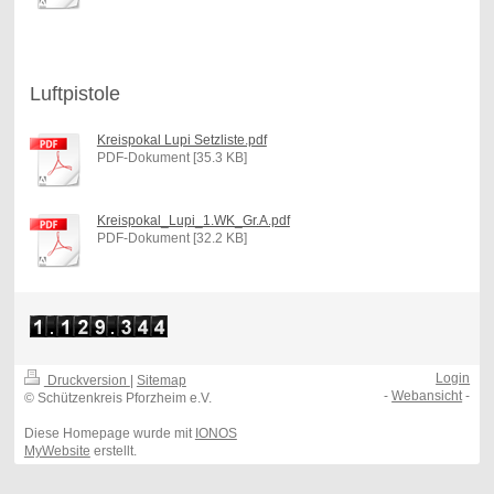
Luftpistole
Kreispokal Lupi Setzliste.pdf
PDF-Dokument [35.3 KB]
Kreispokal_Lupi_1.WK_Gr.A.pdf
PDF-Dokument [32.2 KB]
Login
Druckversion
|
Sitemap
-
Webansicht
-
© Schützenkreis Pforzheim e.V.
Diese Homepage wurde mit
IONOS
MyWebsite
erstellt.