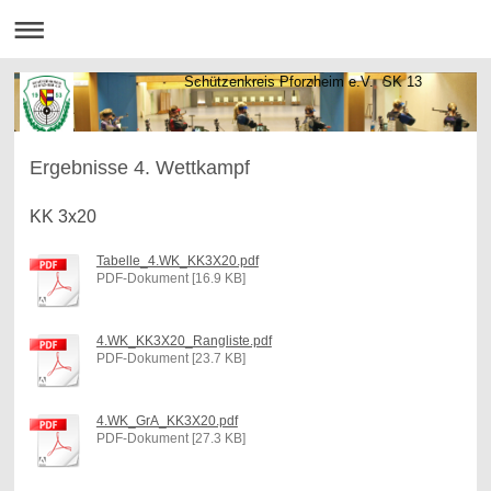
Schützenkreis Pforzheim e.V. SK 13
Ergebnisse 4. Wettkampf
KK 3x20
Tabelle_4.WK_KK3X20.pdf
PDF-Dokument [16.9 KB]
4.WK_KK3X20_Rangliste.pdf
PDF-Dokument [23.7 KB]
4.WK_GrA_KK3X20.pdf
PDF-Dokument [27.3 KB]