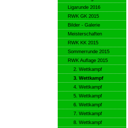
Ligarunde 2016
RWK GK 2015
Bilder - Galerie
Meisterschaften
RWK KK 2015
Sommerrunde 2015
RWK Auflage 2015
2. Wettkampf
3. Wettkampf
4. Wettkampf
5. Wettkampf
6. Wettkampf
7. Wettkampf
8. Wettkampf