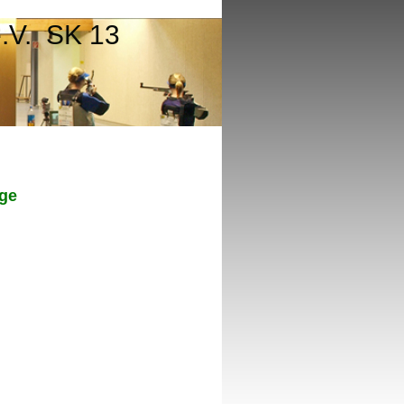
e.V. SK 13
age