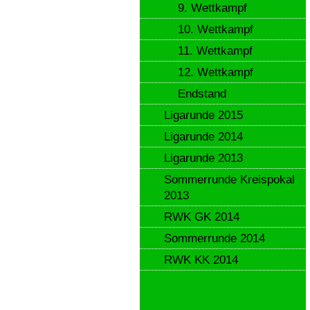
9. Wettkampf
10. Wettkampf
11. Wettkampf
12. Wettkampf
Endstand
Ligarunde 2015
Ligarunde 2014
Ligarunde 2013
Sommerrunde Kreispokal
2013
RWK GK 2014
Sommerrunde 2014
RWK KK 2014