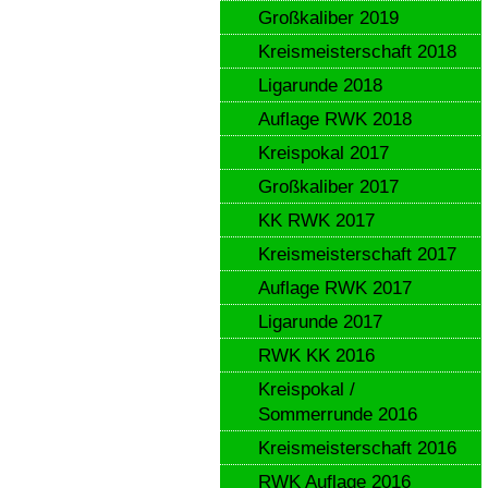
Großkaliber 2019
Kreismeisterschaft 2018
Ligarunde 2018
Auflage RWK 2018
Kreispokal 2017
Großkaliber 2017
KK RWK 2017
Kreismeisterschaft 2017
Auflage RWK 2017
Ligarunde 2017
RWK KK 2016
Kreispokal /
Sommerrunde 2016
Kreismeisterschaft 2016
RWK Auflage 2016