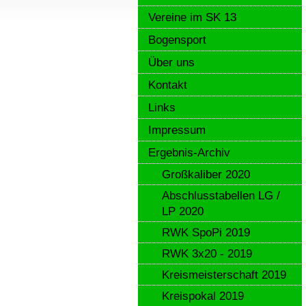
Vereine im SK 13
Bogensport
Über uns
Kontakt
Links
Impressum
Ergebnis-Archiv
Großkaliber 2020
Abschlusstabellen LG /
LP 2020
RWK SpoPi 2019
RWK 3x20 - 2019
Kreismeisterschaft 2019
Kreispokal 2019